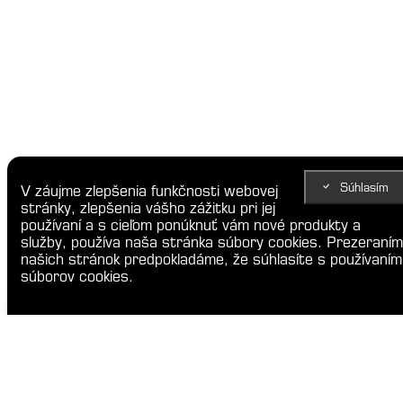
Súhlasím
V záujme zlepšenia funkčnosti webovej
stránky, zlepšenia vášho zážitku pri jej
používaní a s cieľom ponúknuť vám nové produkty a
služby, používa naša stránka súbory cookies. Prezeraním
našich stránok predpokladáme, že súhlasíte s používaním
súborov cookies.
Skip to content
Overiť dostupnosť
Lokácia